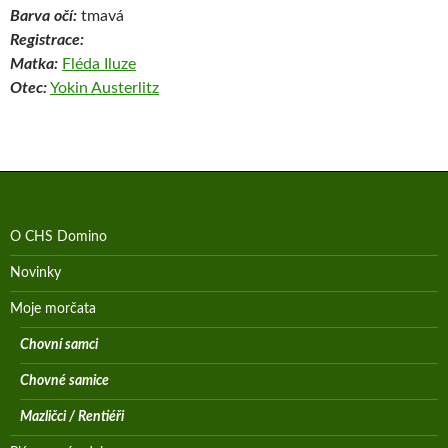
Barva očí:
tmavá
Registrace:
Matka:
Fléda Iluze
Otec:
Yokin Austerlitz
O CHS Domino
Novinky
Moje morčata
Chovní samci
Chovné samice
Mazličci / Rentiéři