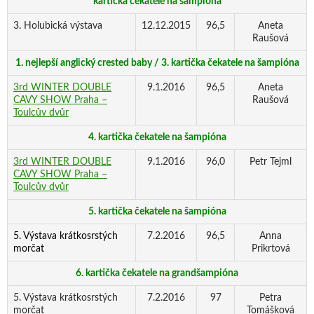
kartička čekatele na šampióna
3. Holubická výstava
12.12.2015
96,5
Aneta
Raušová
1. nejlepší anglický crested baby / 3. kartička čekatele na šampióna
3rd WINTER DOUBLE
9.1.2016
96,5
Aneta
CAVY SHOW Praha –
Raušová
Toulcův dvůr
4. kartička čekatele na šampióna
3rd WINTER DOUBLE
9.1.2016
96,0
Petr Tejml
CAVY SHOW Praha –
Toulcův dvůr
5. kartička čekatele na šampióna
5. Výstava krátkosrstých
7.2.2016
96,5
Anna
morčat
Prikrtová
6. kartička čekatele na grandšampióna
5. Výstava krátkosrstých
7.2.2016
97
Petra
morčat
Tomášková