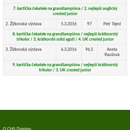
7. kartička čekatele na grandšampióna / 2. nejlepší anglický
crested junior
2. Žižkovská výstava
5.3.2016
97
Petr Tejml
8. kartička čekatele na grandšampióna / nejlepší krátkosrstý
trikolor / 3. krátkorsté solid aguti / 4. UK crested junior
3. Žižkovská výstava
6.3.2016
96,5
Aneta
Raušová
9. kartička čekatele na grandšampióna / nejlepší krátkosrstý
trikolor / 3. UK crested junior
O CHS Domino