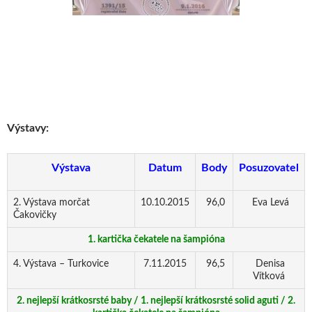
Výstavy:
Výstava
Datum
Body
Posuzovatel
2. Výstava morčat
10.10.2015
96,0
Eva Levá
Čakovičky
1. kartička čekatele na šampióna
4. Výstava – Turkovice
7.11.2015
96,5
Denisa
Vítková
2. nejlepší krátkosrsté baby / 1. nejlepší krátkosrsté solid aguti / 2.