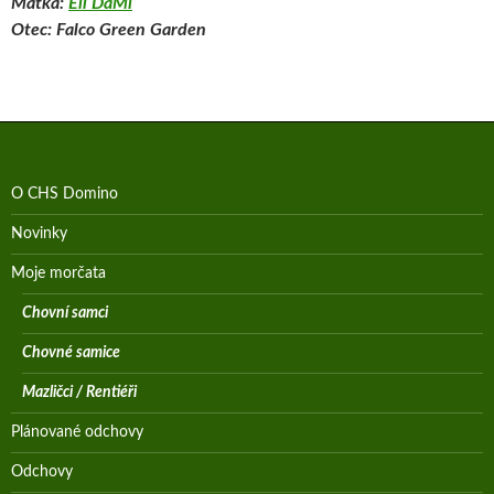
Matka:
Ell DaMi
Otec: Falco Green Garden
O CHS Domino
Novinky
Moje morčata
Chovní samci
Chovné samice
Mazličci / Rentiéři
Plánované odchovy
Odchovy