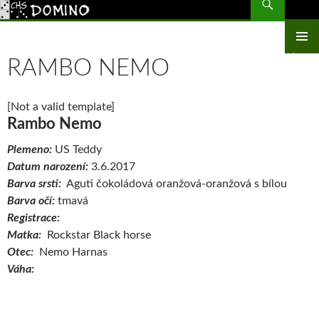
CHS Domino – morčata
PŘEJÍT
K
OBSAHU
ZÁKLAD
WEBU
RAMBO NEMO
NAVIGA
MENU
[Not a valid template]
Rambo Nemo
Plemeno:
US Teddy
Datum narození:
3.6.2017
Barva srsti:
Aguti čokoládová oranžová-oranžová s bílou
Barva očí:
tmavá
Registrace:
Matka:
Rockstar Black horse
Otec:
Nemo Harnas
Váha: