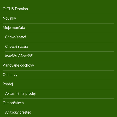
O CHS Domino
Novinky
Moje morčata
Chovní samci
Chovné samice
Mazličci / Rentiéři
Plánované odchovy
Odchovy
Prodej
Aktuálně na prodej
O morčatech
Anglický crested