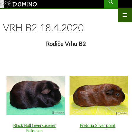
CHS Domino – morčata
PŘEJÍT
K
OBSAHU
ZÁKLAD
WEBU
VRH B2 18.4.2020
NAVIGA
MENU
Rodiče Vrhu B2
Black Bull Leverkusener
Pretoria Silver point
Fellnasen