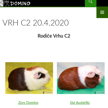
CHS Domino – morčata
PŘEJÍT
K
OBSAHU
ZÁKLAD
WEBU
VRH C2 20.4.2020
NAVIGA
MENU
Rodiče Vrhu C2
Zoro Domino
Sixi Austerlitz