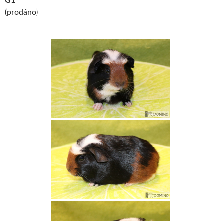
G1
(prodáno)