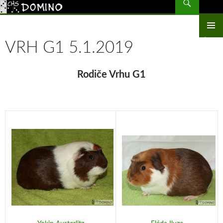
CHS Domino – morčata
PŘEJÍT
K
OBSAHU
ZÁKLAD
WEBU
VRH G1 5.1.2019
NAVIGA
MENU
Rodiče Vrhu G1