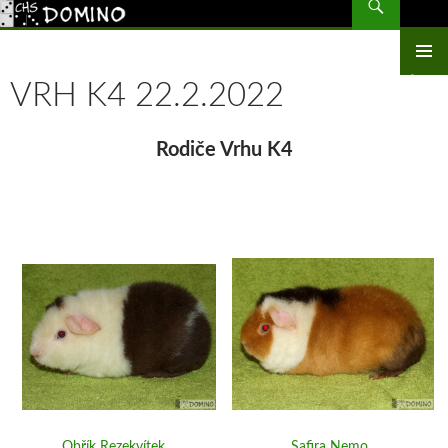
CHS Domino – morčata
PŘEJÍT
K
OBSAHU
ZÁKLAD
WEBU
VRH K4 22.2.2022
NAVIGA
MENU
Rodiče Vrhu K4
Obřík Rezekvítek
Safira Nemo