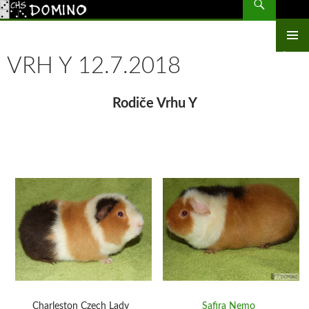
CHS Domino – morčata
PŘEJÍT
K
OBSAHU
ZÁKLAD
WEBU
VRH Y 12.7.2018
NAVIGA
MENU
Rodiče Vrhu Y
Charleston Czech Lady
Safira Nemo