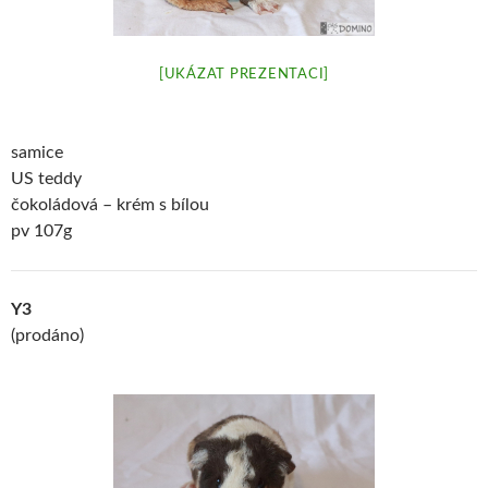
[UKÁZAT PREZENTACI]
samice
US teddy
čokoládová – krém s bílou
pv 107g
Y3
(prodáno)