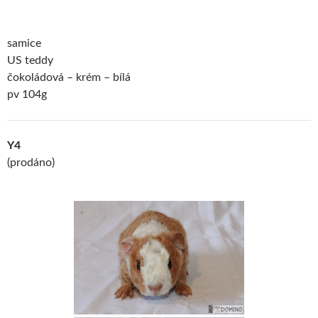
samice
US teddy
čokoládová – krém – bílá
pv 104g
Y4
(prodáno)