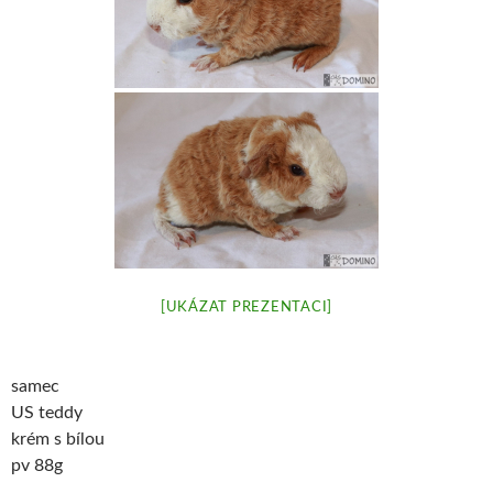
[UKÁZAT PREZENTACI]
samec
US teddy
krém s bílou
pv 88g