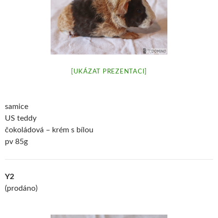
[UKÁZAT PREZENTACI]
samice
US teddy
čokoládová – krém s bílou
pv 85g
Y2
(prodáno)