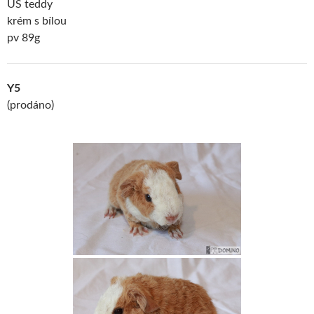
US teddy
krém s bílou
pv 89g
Y5
(prodáno)