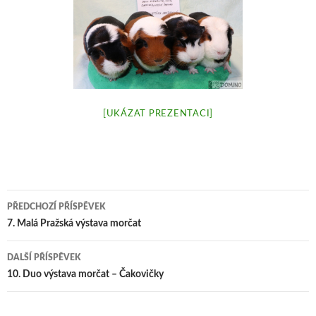
[UKÁZAT PREZENTACI]
Navigace
PŘEDCHOZÍ PŘÍSPĚVEK
pro
7. Malá Pražská výstava morčat
příspěvek
DALŠÍ PŘÍSPĚVEK
10. Duo výstava morčat – Čakovičky