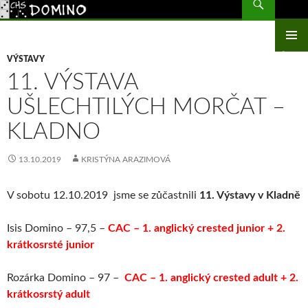
CHS Domino – morčata
PŘEJÍT
K
OBSAHU
ZÁKLAD
WEBU
VÝSTAVY
NAVIGA
11. VÝSTAVA
MENU
UŠLECHTILÝCH MORČAT –
KLADNO
13.10.2019
KRISTÝNA ARAZIMOVÁ
V sobotu 12.10.2019 jsme se zůčastnili
11. Výstavy v Kladně
Isis Domino – 97,5 –
CAC – 1. anglický crested junior + 2.
krátkosrsté junior
Rozárka Domino – 97 –
CAC – 1. anglický crested adult + 2.
krátkosrstý adult