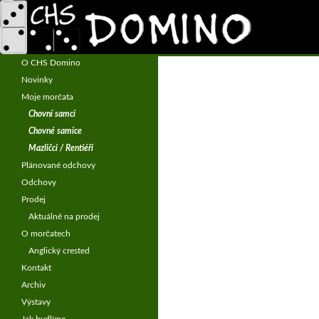
Hledat
CHS Domino – morčata
Chov morčat – anglický crested
O CHS Domino
Novinky
Moje morčata
Chovní samci
Chovné samice
Mazličci / Rentiéři
Plánované odchovy
Odchovy
Prodej
Aktuálně na prodej
O morčatech
Anglický crested
Kontakt
Archiv
Výstavy