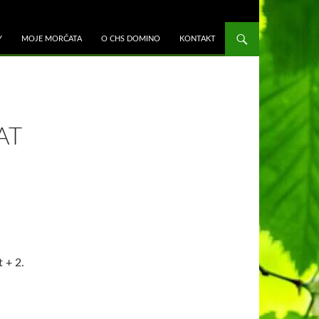
K OBSAHU WEBU
Y
MOJE MORČATA
O CHS DOMINO
KONTAKT
AT
 + 2.