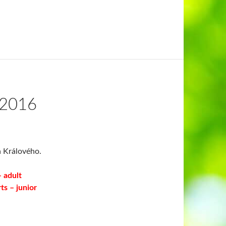
2016
a Králového.
– adult
ts – junior