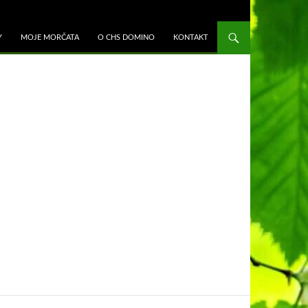
K OBSAHU WEBU
Y
MOJE MORČATA
O CHS DOMINO
KONTAKT