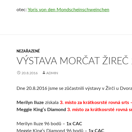
otec:
Yoris von den Mondscheinschweinchen
NEZAŘAZENÉ
VÝSTAVA MORČAT ŽIREČ 
20.8.2016
ADMIN
Dne 20.8.2016 jsme se zůčastnili výstavy v Žirči u Dvor
Merilyn Iluze
získala
3. místo za krátkosrsté rovná srts 
Meggie King’s Diamond
3. místo za krátkosrsté rovná sr
Merilyn Iluze 96 bodů –
1x CAC
Meggie King’s Diamond 96 bodů –
1x CAC