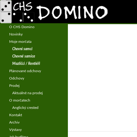
Hledat
CHS Domino – morčata
Chov morčat – anglický crested
O CHS Domino
Novinky
Moje morčata
Chovní samci
Chovné samice
Mazličci / Rentiéři
Plánované odchovy
Odchovy
Prodej
Aktuálně na prodej
O morčatech
Anglický crested
Kontakt
Archiv
Výstavy