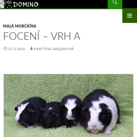
CHS Domino – morčata
PŘEJÍT
K
OBSAHU
ZÁKLAD
WEBU
MALÁ MORČÁTKA
NAVIGA
FOCENÍ – VRH A
MENU
27.3.2016
KRISTÝNA ARAZIMOVÁ