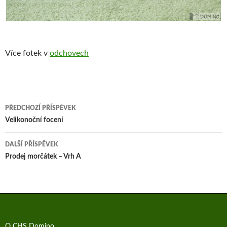
Více fotek v
odchovech
Navigace
PŘEDCHOZÍ PŘÍSPĚVEK
pro
Velikonoční focení
příspěvek
DALŠÍ PŘÍSPĚVEK
Prodej morčátek – Vrh A
O CHS Domino