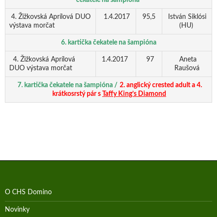
čekatele na šampióna
4. Žižkovská Aprílová DUO
1.4.2017
95,5
István Siklósi
výstava morčat
(HU)
6. kartička čekatele na šampióna
4. Žižkovská Aprílová
1.4.2017
97
Aneta
DUO výstava morčat
Raušová
7. kartička čekatele na šampióna /
2. anglický crested adult a 4.
krátkosrstý pár s
Taffy King’s Diamond
O CHS Domino
Novinky