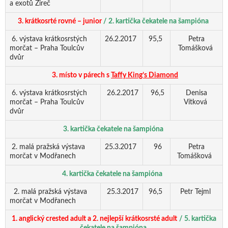
a exotů Žireč
3. krátkosrté rovné – junior
/ 2. kartička čekatele na šampióna
6. výstava krátkosrstých
26.2.2017
95,5
Petra
morčat – Praha Toulcův
Tomášková
dvůr
3. místo v párech s
Taffy King’s Diamond
6. výstava krátkosrstých
26.2.2017
96,5
Denisa
morčat – Praha Toulcův
Vítková
dvůr
3. kartička čekatele na šampióna
2. malá pražská výstava
25.3.2017
96
Petra
morčat v Modřanech
Tomášková
4. kartička čekatele na šampióna
2. malá pražská výstava
25.3.2017
96,5
Petr Tejml
morčat v Modřanech
1. anglický crested adult a 2. nejlepší krátkosrsté adult
/ 5. kartička