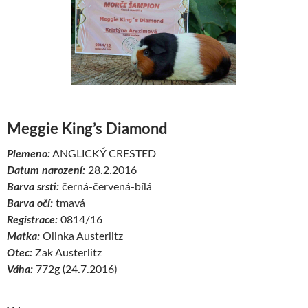
Meggie King’s Diamond
Plemeno:
ANGLICKÝ CRESTED
Datum narození:
28.2.2016
Barva srsti:
černá-červená-bílá
Barva očí:
tmavá
Registrace:
0814/16
Matka:
Olinka Austerlitz
Otec:
Zak Austerlitz
Váha:
772g (24.7.2016)