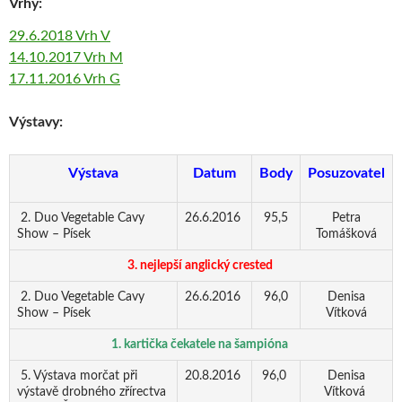
Vrhy:
29.6.2018 Vrh V
14.10.2017 Vrh M
17.11.2016 Vrh G
Výstavy:
Výstava
Datum
Body
Posuzovatel
2. Duo Vegetable Cavy
26.6.2016
95,5
Petra
Show – Písek
Tomášková
3. nejlepší anglický crested
2. Duo Vegetable Cavy
26.6.2016
96,0
Denisa
Show – Písek
Vítková
1. kartička čekatele na šampióna
5. Výstava morčat při
20.8.2016
96,0
Denisa
výstavě drobného zřírectva
Vítková