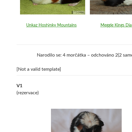
Unkaz Hostýnky Mountains
Meggie Kings Di
Narodilo se: 4 morčátka – odchováno 2(2 samc
[Not a valid template]
V1
(rezervace)