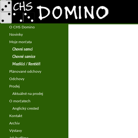
Hledat
CHS Domino – morčata
Chov morčat – anglický crested
O CHS Domino
Novinky
Moje morčata
Chovní samci
Chovné samice
Mazličci / Rentiéři
Plánované odchovy
Odchovy
Prodej
Aktuálně na prodej
O morčatech
Anglický crested
Kontakt
Archiv
Výstavy