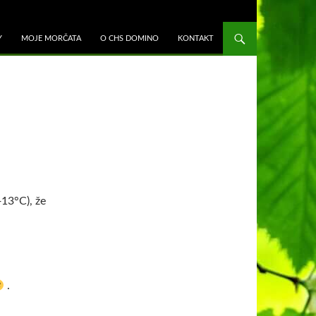
K OBSAHU WEBU
Y
MOJE MORČATA
O CHS DOMINO
KONTAKT
13°C), že
.