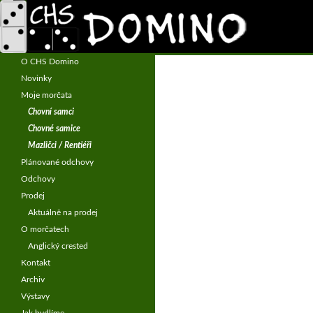
Hledat
CHS Domino – morčata
Chov morčat – anglický crested
O CHS Domino
Novinky
Moje morčata
Chovní samci
Chovné samice
Mazličci / Rentiéři
Plánované odchovy
Odchovy
Prodej
Aktuálně na prodej
O morčatech
Anglický crested
Kontakt
Archiv
Výstavy