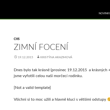
PŘEJÍT 
NOVINK
CHS
ZIMNÍ FOCENÍ
19.12.2015
KRISTÝNA ARAZIMOVÁ
Dnes bylo tak krásně (prosinec 19.12.2015 a krásných +
jsme vyfotili celou naši morčecí rodinku.
[Not a valid template]
Všichni si to moc užili a hlavně kluci s většími odstupy