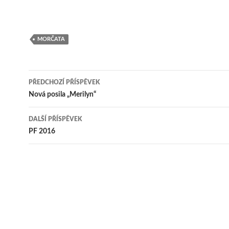
MORČATA
Navigace
PŘEDCHOZÍ PŘÍSPĚVEK
pro
Nová posila „Merilyn“
příspěvek
DALŠÍ PŘÍSPĚVEK
PF 2016