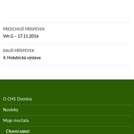
Navigace
PŘEDCHOZÍ PŘÍSPĚVEK
pro
Vrh G – 17.11.2016
příspěvek
DALŠÍ PŘÍSPĚVEK
4. Holubická výstava
O CHS Domino
Novinky
Moje morčata
Chovní samci