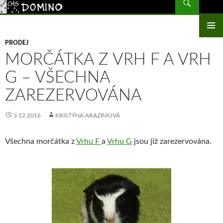
CHS Domino – morčata
PŘEJÍT
K
OBSAHU
ZÁKLAD
WEBU
PRODEJ
NAVIGA
MORČÁTKA Z VRH F A VRH
MENU
G – VŠECHNA
ZAREZERVOVÁNA
3.12.2016
KRISTÝNA ARAZIMOVÁ
Všechna morčátka z
Vrhu F
a
Vrhu G
jsou již zarezervována.